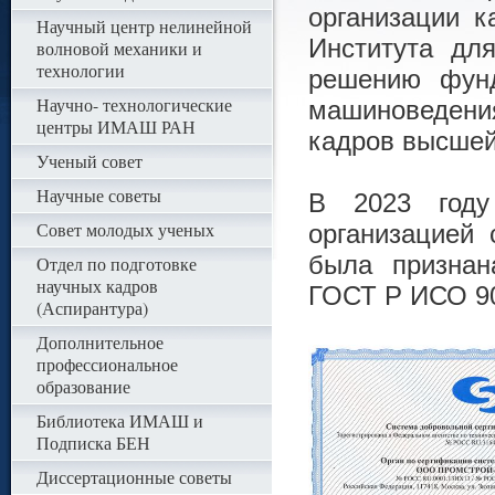
организации к
Научный центр нелинейной
Института дл
волновой механики и
технологии
решению фунд
Научно- технологические
машиноведения
центры ИМАШ РАН
кадров высшей
Ученый совет
Научные советы
В 2023 году
Совет молодых ученых
организацией
была признан
Отдел по подготовке
научных кадров
ГОСТ Р ИСО 90
(Аспирантура)
Дополнительное
профессиональное
образование
Библиотека ИМАШ и
Подписка БЕН
Диссертационные советы