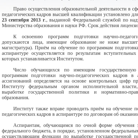
Право осуществления образовательной деятельности в сф
педагогических кадров высшей квалификации установлено дл
23 сентября 2013 г
., выданной Федеральной службой по над
Министерства образования и науки РФ. Срок действия лицензии
К освоению программ подготовки научно-педагог
допускаются лица, имеющие образование не ниже высшего
магистратура). Приём на обучение по программам подготовк
аспирантуре осуществляется по результатам вступительны
которых устанавливается Институтом.
Число обучающихся по имеющим государственную 
программам подготовки научно-педагогических кадров в 
ассигнований определяется на основе контрольных цифр п
Институту федеральным органом исполнительной власт
выработке государственной политики и нормативно-пра
образования.
Институт также вправе проводить приём на обучение п
педагогических кадров в аспирантуре по договорам об оказани
Аспирантам, обучающимся по очной форме обучения 
федерального бюджета, в порядке, установленном федеральны
осуществляющим функции по выработке государственной п