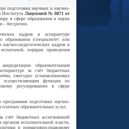
ере подготовки научных и научно-
я Института
Лицензией № 0871 от
зору в сфере образования и науки
 – бессрочно.
ических кадров в аспирантуре
 образования (специалитет или
и научно-педагогических кадров в
х испытаний, порядок проведения
аккредитацию образовательным
аспирантуре за счёт бюджетных
риёма, ежегодно устанавливаемых
и, осуществляющим функции по
вовому регулированию в сфере
о программам подготовки научно-
и платных образовательных услуг.
за счёт бюджетных ассигнований
м органом исполнительной власти,
олитики и нормативно-правовому