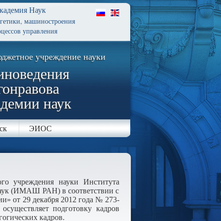
кадемия Наук
ргетики, машиностроения
цессов управления
юджетное учреждение науки
иноведения
гонравова
адемии наук
ск
ЭИОС
ого учреждения науки Института
наук (ИМАШ РАН) в соответствии с
» от 29 декабря 2012 года № 273-
 осуществляет подготовку кадров
огических кадров.