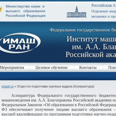
Российская А
Министерство науки и
Отделение эне
высшего образования
Российской Федерации
механики и про
Федеральное государственное б
Институт маш
им. А.А. Бла
Российской ак
Мероприятия
Целевое обучение
Контакты
Пои
imash.ru
» Отдел по подготовке научных кадров (Аспирантура)
Аспирантура Федерального государственного бюджетн
машиноведения им. А.А. Благонравова Российской академии 
Федеральным Законом «Об образовании в Российской Федерации
ФЗ обеспечивает получение лицами высшего образования –
высшей квалификации по программам подготовки научно-педаг