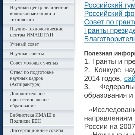
Российский гу
Научный центр нелинейной
Российский фо
волновой механики и
технологии
Совет по гран
Научно- технологические
Гранты презид
центры ИМАШ РАН
Благотворител
Ученый совет
Полезная информ
Научные советы
1. Гранты и п
Совет молодых ученых
2. Конкурс на
Отдел по подготовке
2014 годов,
са
научных кадров
(Аспирантура)
3. Федераль
Дополнительное
образования и
профессиональное
образование
- «Исследован
Библиотека ИМАШ и
направлениям 
Подписка БЕН
России на 200
Диссертационные советы
- «Научные и 