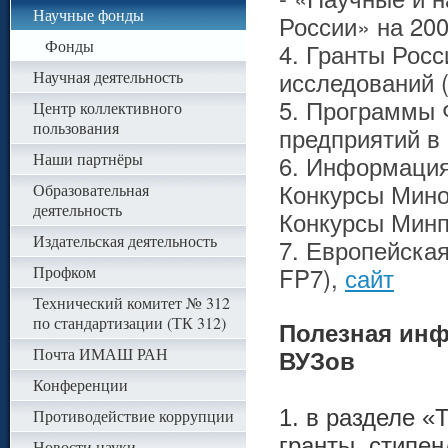
Научные фонды
России» на 20
Фонды
4. Гранты Рос
исследований
Научная деятельность
5. Программы 
Центр коллективного
пользования
предприятий в
Наши партнёры
6. Информация
Конкурсы Мин
Образовательная
деятельность
Конкурсы Минп
Издательская деятельность
7. Европейска
Профком
FP7),
сайт
Технический комитет № 312
по стандартизации (ТК 312)
Полезная инф
Почта ИМАШ РАН
ВУЗов
Конференции
1. в разделе 
Противодействие коррупции
гранты, стипен
Новости науки