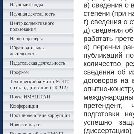
в) сведения о
Научные фонды
степени (при н
Научная деятельность
г) сведения о 
Центр коллективного
пользования
д) сведения об
работать прете
Наши партнёры
е) перечни ра
Образовательная
деятельность
публикаций по
Издательская деятельность
количество ре
сведения об и
Профком
договоров на 
Технический комитет № 312
по стандартизации (ТК 312)
опытно-констр
международные
Почта ИМАШ РАН
претендент,
Конференции
подготовки на
Противодействие коррупции
успешно защи
Новости науки
(диссертацию) 
Выставочный зал ИМАШ