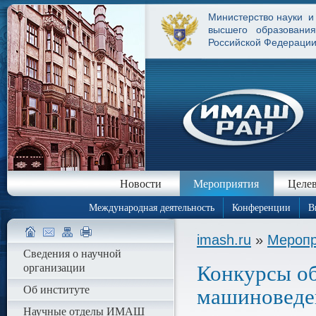
Министерство науки и
высшего образования
Российской Федераци
Новости
Мероприятия
Целев
Международная деятельность
Конференции
В
imash.ru
»
Меропр
Сведения о научной
организации
Конкурсы о
Об институте
машиноведен
Научные отделы ИМАШ