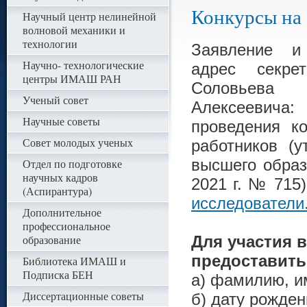
Конкурсы на
Научный центр нелинейной
волновой механики и
технологии
Заявление и
Научно- технологические
адрес секр
центры ИМАШ РАН
Соло
Ученый совет
Алексеевича
Научные советы
проведения к
Совет молодых ученых
работников (
высшего образ
Отдел по подготовке
научных кадров
2021 г. № 715
(Аспирантура)
исследователи
Дополнительное
профессиональное
образование
Для участия 
предоставить
Библиотека ИМАШ и
Подписка БЕН
а) фамилию, им
Диссертационные советы
б) дату рожден