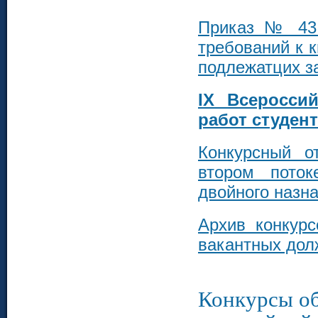
Приказ № 43 
требований к 
подлежатцих 
IX Всероссий
работ студен
Конкурсный о
втором поток
двойного назн
Архив конкур
вакантных дол
Конкурсы о